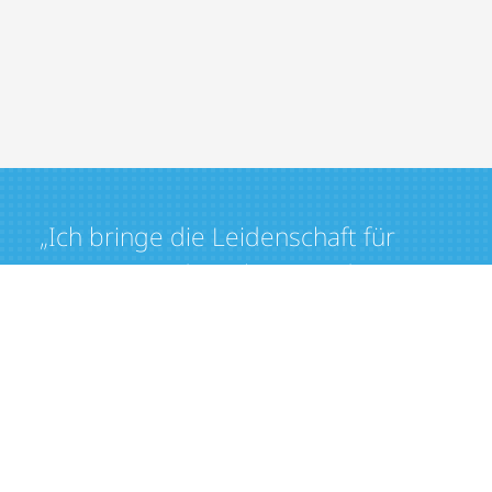
„Ich bringe die Leidenschaft für
Präzision und Qualität in jedes
Projekt ein. Mein Ziel ist es, nicht
nur Ihre Erwartungen zu erfüllen,
sondern sie zu übertreffen. Mit
mir als Partner können Sie sicher
sein, dass Ihr Bauvorhaben mit